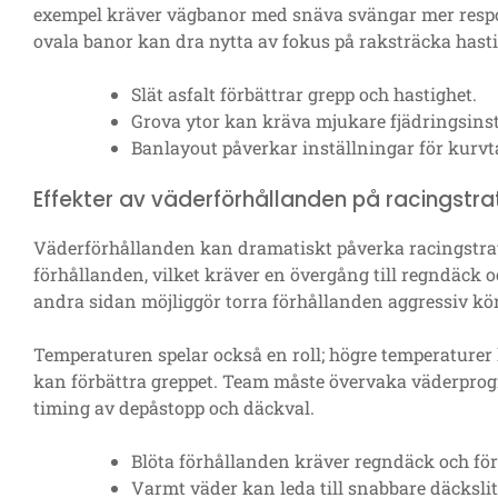
exempel kräver vägbanor med snäva svängar mer respo
ovala banor kan dra nytta av fokus på raksträcka hastig
Slät asfalt förbättrar grepp och hastighet.
Grova ytor kan kräva mjukare fjädringsinst
Banlayout påverkar inställningar för kurv
Effekter av väderförhållanden på racingstra
Väderförhållanden kan dramatiskt påverka racingstrate
förhållanden, vilket kräver en övergång till regndäck och
andra sidan möjliggör torra förhållanden aggressiv k
Temperaturen spelar också en roll; högre temperaturer
kan förbättra greppet. Team måste övervaka väderprogno
timing av depåstopp och däckval.
Blöta förhållanden kräver regndäck och för
Varmt väder kan leda till snabbare däckslit