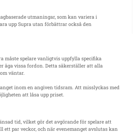
 lagbaserade utmaningar, som kan variera i
 bara upp Supra utan förbättrar också den
ra måste spelare vanligtvis uppfylla specifika
r äga vissa fordon. Detta säkerställer att alla
som väntar.
manget inom en angiven tidsram. Att misslyckas med
jligheten att låsa upp priset.
nsad tid, vilket gör det avgörande för spelare att
l ett par veckor, och när evenemanget avslutas kan