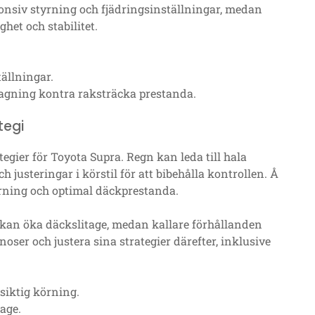
nsiv styrning och fjädringsinställningar, medan
het och stabilitet.
ällningar.
tagning kontra raksträcka prestanda.
tegi
gier för Toyota Supra. Regn kan leda till hala
 justeringar i körstil för att bibehålla kontrollen. Å
örning och optimal däckprestanda.
 kan öka däckslitage, medan kallare förhållanden
ser och justera sina strategier därefter, inklusive
siktig körning.
age.