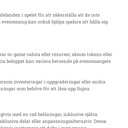
landen i spelet för att säkerställa att de inte
evenemang kan också hjälpa spelare att hålla sig
ar in-game valuta eller resurser, såsom tokens eller
akta beloppet kan variera beroende på evenemangets
tersom investeringar i uppgraderingar eller andra
ningar som behövs för att låsa upp Supra.
tvis med en rad belöningar, inklusive själva
xklusiva delar eller anpassningsalternativ. Dessa
rligare incitament att delta i evenemang.