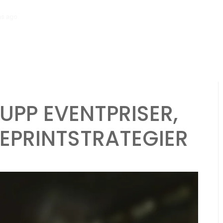
hs ago
Koenigsegg Agera Rs: Evenemangsprissystem, Tävlingstillstånd
UPP EVENTPRISER,
UEPRINTSTRATEGIER