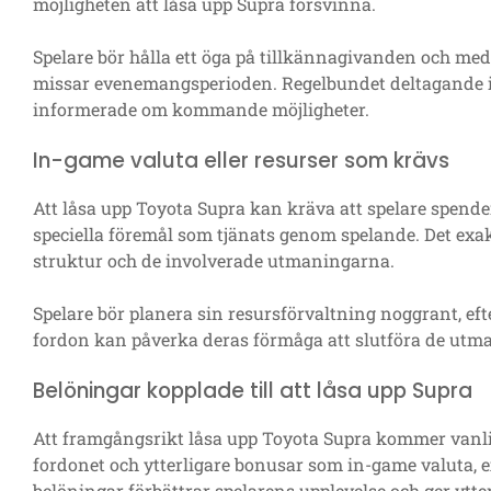
möjligheten att låsa upp Supra försvinna.
Spelare bör hålla ett öga på tillkännagivanden och medde
missar evenemangsperioden. Regelbundet deltagande i 
informerade om kommande möjligheter.
In-game valuta eller resurser som krävs
Att låsa upp Toyota Supra kan kräva att spelare spender
speciella föremål som tjänats genom spelande. Det ex
struktur och de involverade utmaningarna.
Spelare bör planera sin resursförvaltning noggrant, ef
fordon kan påverka deras förmåga att slutföra de utma
Belöningar kopplade till att låsa upp Supra
Att framgångsrikt låsa upp Toyota Supra kommer vanlig
fordonet och ytterligare bonusar som in-game valuta, e
belöningar förbättrar spelarens upplevelse och ger ytte