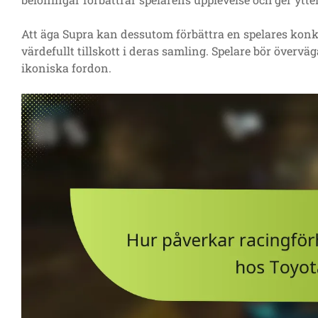
Att äga Supra kan dessutom förbättra en spelares konkurr
värdefullt tillskott i deras samling. Spelare bör övervä
ikoniska fordon.