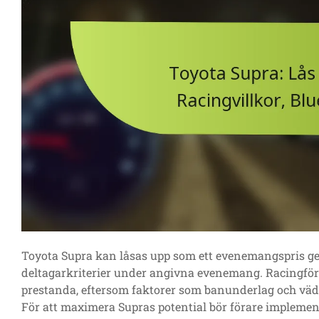
Toyota Supra kan låsas upp som ett evenemangspris ge
deltagarkriterier under angivna evenemang. Racingför
prestanda, eftersom faktorer som banunderlag och väd
För att maximera Supras potential bör förare implement