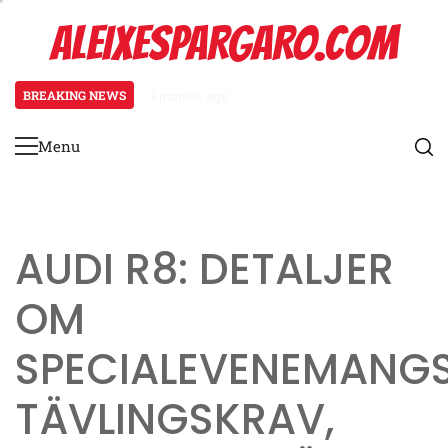
Skip
ALEIXESPARGARO.COM
to
content
BREAKING NEWS
3 months ago
Koenigsegg Agera Rs: Evenemangs
Menu
Primary
Menu
AUDI R8: DETALJER
OM
SPECIALEVENEMANGS
TÄVLINGSKRAV,