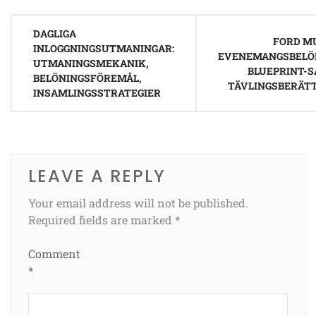
Post
DAGLIGA
navigation
FORD M
INLOGGNINGSUTMANINGAR:
EVENEMANGSBELÖ
UTMANINGSMEKANIK,
BLUEPRINT-S
BELÖNINGSFÖREMÅL,
TÄVLINGSBERÄT
INSAMLINGSSTRATEGIER
LEAVE A REPLY
Your email address will not be published.
Required fields are marked
*
Comment
*