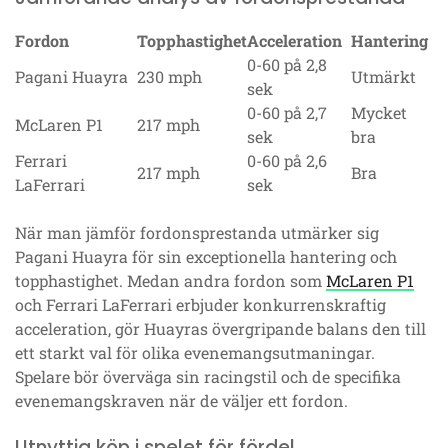
Fordon
Topphastighet
Acceleration
Hantering
0-60 på 2,8
Pagani Huayra
230 mph
Utmärkt
sek
0-60 på 2,7
Mycket
McLaren P1
217 mph
sek
bra
Ferrari
0-60 på 2,6
217 mph
Bra
LaFerrari
sek
När man jämför fordonsprestanda utmärker sig
Pagani Huayra för sin exceptionella hantering och
topphastighet. Medan andra fordon som
McLaren P1
och Ferrari LaFerrari erbjuder konkurrenskraftig
acceleration, gör Huayras övergripande balans den till
ett starkt val för olika evenemangsutmaningar.
Spelare bör överväga sin racingstil och de specifika
evenemangskraven när de väljer ett fordon.
Utnyttja köp i spelet för fördel