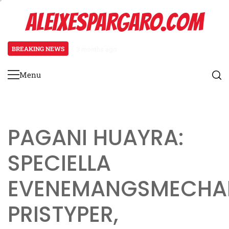
Skip
ALEIXESPARGARO.COM
to
content
BREAKING NEWS
3 months ago
Koenigsegg Agera Rs: Evenemangs
Menu
Primary
Menu
PAGANI HUAYRA:
SPECIELLA
EVENEMANGSMECHAN
PRISTYPER,