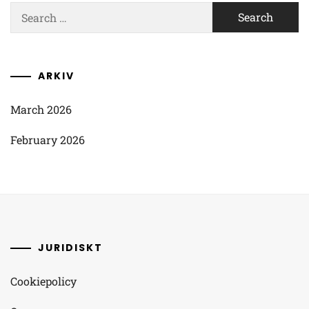
Search
for:
ARKIV
March 2026
February 2026
JURIDISKT
Cookiepolicy