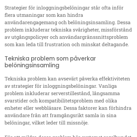
Strategier för inloggningsbelöningar står ofta inför
flera utmaningar som kan hindra
användarengagemang och belöningsinsamling. Dessa
problem inkluderar tekniska svårigheter, missförstånd
av utgångspolicyer och användargränssnittsproblem
som kan leda till frustration och minskat deltagande.
Tekniska problem som påverkar
belöningsinsamling
Tekniska problem kan avsevärt påverka effektiviteten
av strategier för inloggningsbelöningar. Vanliga
problem inkluderar serverstillestånd, långsamma
svarstider och kompatibilitetsproblem med olika
enheter eller webbläsare. Dessa faktorer kan förhindra
användare från att framgångsrikt samla in sina
belöningar, vilket leder till missnöje.