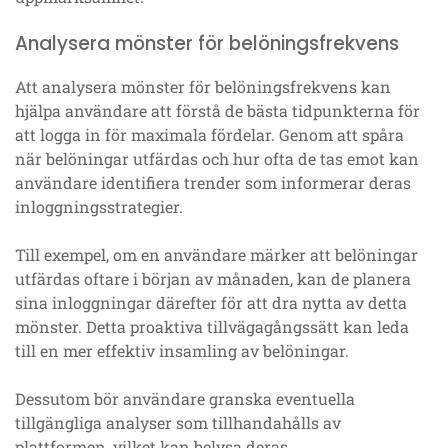
Analysera mönster för belöningsfrekvens
Att analysera mönster för belöningsfrekvens kan
hjälpa användare att förstå de bästa tidpunkterna för
att logga in för maximala fördelar. Genom att spåra
när belöningar utfärdas och hur ofta de tas emot kan
användare identifiera trender som informerar deras
inloggningsstrategier.
Till exempel, om en användare märker att belöningar
utfärdas oftare i början av månaden, kan de planera
sina inloggningar därefter för att dra nytta av detta
mönster. Detta proaktiva tillvägagångssätt kan leda
till en mer effektiv insamling av belöningar.
Dessutom bör användare granska eventuella
tillgängliga analyser som tillhandahålls av
plattformen, vilket kan belysa deras