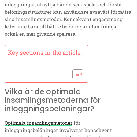
inloggningar, utnyttja händelser i spelet och förstå
belöningsstrukturer kan användare avsevärt förbättra
sina insamlingsmetoder. Konsekvent engagemang
leder inte bara till bättre belöningar utan främjar
också en mer givande spelresa.
Key sections in the article:
Vilka är de optimala
insamlingsmetoderna för
inloggningsbelöningar?
Optimala insamlingsmetoder
för
inloggningsbelöningar involverar konsekvent