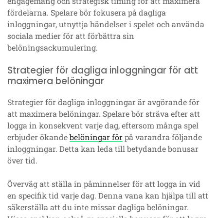
engagemang och strategisk timing för att maximera
fördelarna. Spelare bör fokusera på dagliga
inloggningar, utnyttja händelser i spelet och använda
sociala medier för att förbättra sin
belöningsackumulering.
Strategier för dagliga inloggningar för att
maximera belöningar
Strategier för dagliga inloggningar är avgörande för
att maximera belöningar. Spelare bör sträva efter att
logga in konsekvent varje dag, eftersom många spel
erbjuder ökande
belöningar för
på varandra följande
inloggningar. Detta kan leda till betydande bonusar
över tid.
Överväg att ställa in påminnelser för att logga in vid
en specifik tid varje dag. Denna vana kan hjälpa till att
säkerställa att du inte missar dagliga belöningar.