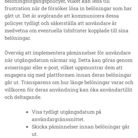
belöningsutgångspolicyer, vilket kan leda till
frustration när de försöker lösa in belöningar som har
gått ut. Det är avgörande att kommunicera dessa
policyer tydligt och säkerställa att användare är
medvetna om eventuella tidsfrister kopplade till sina
belöningar.
Överväg att implementera påminnelser för användare
när utgångsdatum närmar sig. Detta kan göras genom
aviseringar eller e-post, vilket uppmuntrar dem att
engagera sig med plattformen innan deras belöningar
går ut. Transparens om hur länge belöningar varar och
villkoren för deras användning kan öka användartillit
och deltagande.
Visa tydligt utgångsdatum på
användargränssnittet.
Skicka påminnelser innan belöningar går
ut.