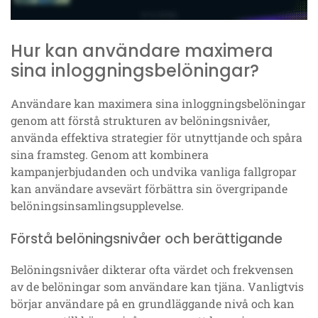
Hur kan användare maximera
sina inloggningsbelöningar?
Användare kan maximera sina inloggningsbelöningar
genom att förstå strukturen av belöningsnivåer,
använda effektiva strategier för utnyttjande och spåra
sina framsteg. Genom att kombinera
kampanjerbjudanden och undvika vanliga fallgropar
kan användare avsevärt förbättra sin övergripande
belöningsinsamlingsupplevelse.
Förstå belöningsnivåer och berättigande
Belöningsnivåer dikterar ofta värdet och frekvensen
av de belöningar som användare kan tjäna. Vanligtvis
börjar användare på en grundläggande nivå och kan