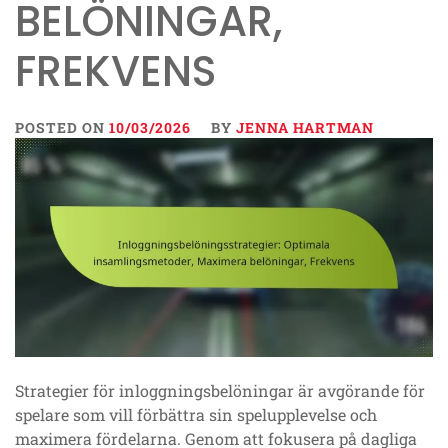
BELÖNINGAR,
FREKVENS
POSTED ON
10/03/2026
BY
JENNA HARTMAN
Strategier för inloggningsbelöningar är avgörande för
spelare som vill förbättra sin spelupplevelse och
maximera fördelarna. Genom att fokusera på dagliga