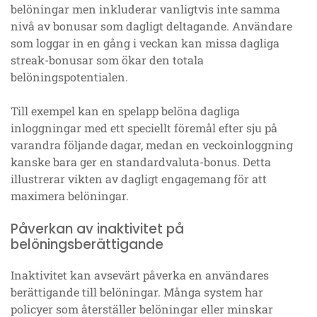
belöningar men inkluderar vanligtvis inte samma
nivå av bonusar som dagligt deltagande. Användare
som loggar in en gång i veckan kan missa dagliga
streak-bonusar som ökar den totala
belöningspotentialen.
Till exempel kan en spelapp belöna dagliga
inloggningar med ett speciellt föremål efter sju på
varandra följande dagar, medan en veckoinloggning
kanske bara ger en standardvaluta-bonus. Detta
illustrerar vikten av dagligt engagemang för att
maximera belöningar.
Påverkan av inaktivitet på
belöningsberättigande
Inaktivitet kan avsevärt påverka en användares
berättigande till belöningar. Många system har
policyer som återställer belöningar eller minskar