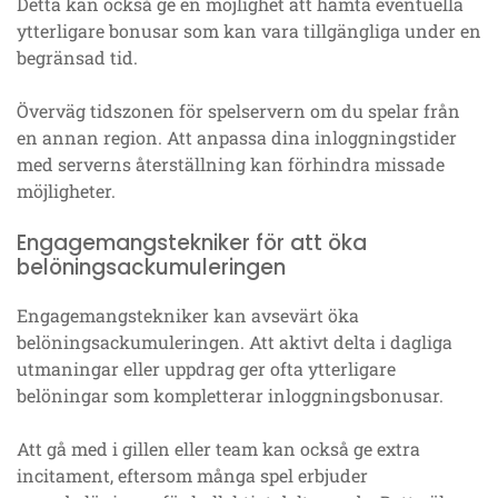
Detta kan också ge en möjlighet att hämta eventuella
ytterligare bonusar som kan vara tillgängliga under en
begränsad tid.
Överväg tidszonen för spelservern om du spelar från
en annan region. Att anpassa dina inloggningstider
med serverns återställning kan förhindra missade
möjligheter.
Engagemangstekniker för att öka
belöningsackumuleringen
Engagemangstekniker kan avsevärt öka
belöningsackumuleringen. Att aktivt delta i dagliga
utmaningar eller uppdrag ger ofta ytterligare
belöningar som kompletterar inloggningsbonusar.
Att gå med i gillen eller team kan också ge extra
incitament, eftersom många spel erbjuder