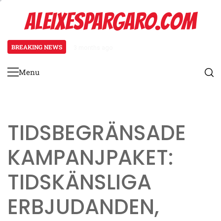
Skip
ALEIXESPARGARO.COM
to
content
BREAKING NEWS
3 months ago
Koenigsegg Agera Rs: Evenemangs
Menu
Primary
Menu
TIDSBEGRÄNSADE
KAMPANJPAKET:
TIDSKÄNSLIGA
ERBJUDANDEN,