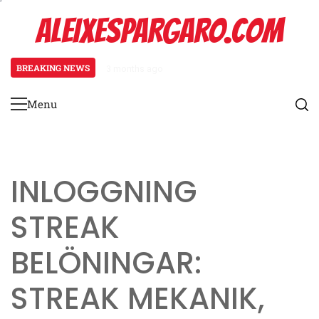
Skip
ALEIXESPARGARO.COM
to
content
BREAKING NEWS
3 months ago
Koenigsegg Agera Rs: Evenemangs
Menu
Primary
Menu
INLOGGNING
STREAK
BELÖNINGAR:
STREAK MEKANIK,