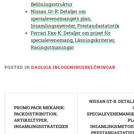
Belöningsstruktur
Nissan Gt-R: Detaljer om
specialevenemangets plan,
Insamlingsmetoder, Prestandastatistik
Ferrari Fxx-K: Detaljer om priset för
specialevenemang, Låsningskriterier,
Racingutmaningar
POSTED IN
DAGLIGA INLOGGNINGSBELÖNINGAR
Post
NISSAN GT-R: DETAL
navigation
PROMO PACK MEKANIK:
PACKDISTRIBUTION,
SPECIALEVENEMANG
ARTIKELTYPER,
PL
INSAMLINGSSTRATEGIER
INSAMLINGSMETOD
PRESTANDASTATIS