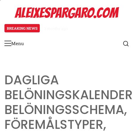
Skip
ALEIXESPARGARO.COM
to
content
BREAKING NEWS
3 months ago
Koenigsegg Agera Rs: Evenemangs
Menu
Primary
Menu
DAGLIGA
BELÖNINGSKALENDER
BELÖNINGSSCHEMA,
FÖREMÅLSTYPER,